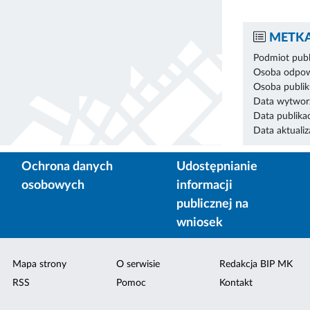
METKA
Podmiot publ
Osoba odpowi
Osoba publik
Data wytworz
Data publikac
Data aktualiza
Ochrona danych
Udostępnianie
osobowych
informacji
publicznej na
wniosek
Mapa strony
O serwisie
Redakcja BIP MK
RSS
Pomoc
Kontakt