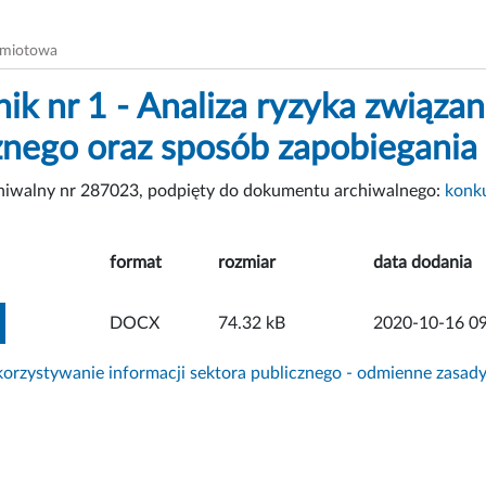
dmiotowa
ik nr 1 - Analiza ryzyka związan
znego oraz sposób zapobiegania
chiwalny nr 287023, podpięty do dokumentu archiwalnego:
konk
format
rozmiar
data dodania
ZOBACZ ZAŁĄCZNIK
DOCX
74.32 kB
2020-10-16 09
rzystywanie informacji sektora publicznego - odmienne zasad