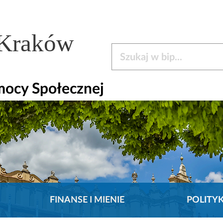
 Kraków
Szukaj w bip
mocy Społecznej
FINANSE I MIENIE
POLITY