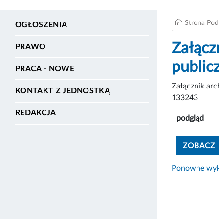
Strona Po
OGŁOSZENIA
Załączn
PRAWO
public
PRACA - NOWE
Załącznik ar
KONTAKT Z JEDNOSTKĄ
133243
REDAKCJA
podgląd
ZOBACZ
Ponowne wyko