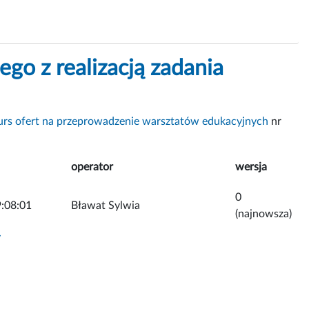
ego z realizacją zadania
urs ofert na przeprowadzenie warsztatów edukacyjnych
nr
operator
wersja
0
:08:01
Bławat Sylwia
(najnowsza)
y