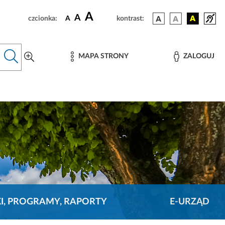
A
A
czcionka:
A
kontrast:
MAPA STRONY
ZALOGUJ
KI, PROGRAMY, RAPORTY
E-URZĄD