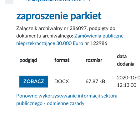
Poniżej 30.000 Euro do 2020 r.
zaproszenie parkiet
Załącznik archiwalny nr 286097, podpięty do
dokumentu archiwalnego:
Zamówienia publiczne
nieprzekraczające 30.000 Euro
nr 122986
data
podgląd
format
rozmiar
dodania
2020-10-
ZOBACZ ZAŁĄCZNIK
ZOBACZ
DOCX
67.87 kB
12:13:00
Ponowne wykorzystywanie informacji sektora
publicznego - odmienne zasady