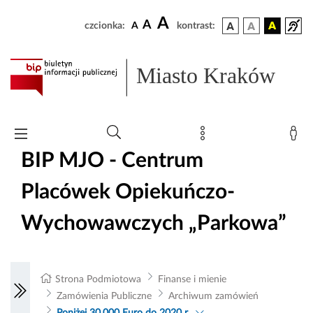
A
A
czcionka:
A
kontrast:
Miasto Kraków
BIP MJO - Centrum
Placówek Opiekuńczo-
Wychowawczych „Parkowa”
Strona Podmiotowa
Finanse i mienie
Zamówienia Publiczne
Archiwum zamówień