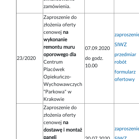
zamówienia.
Zaproszenie do
złożenia oferty
cenowej
na
zaproszeni
wykonanie
SIWZ
remontu muru
07.09.2020
oporowego dla
przedmiar
23/2020
do godz.
Centrum
robót
10.00
Placówek
formularz
Opiekuńczo-
ofertowy
Wychowawczych
"Parkowa" w
Krakowie
Zaproszenie do
złożenia oferty
cenowej
na
zaproszeni
dostawę i montaż
paneli
20.07.2020
SIWZ