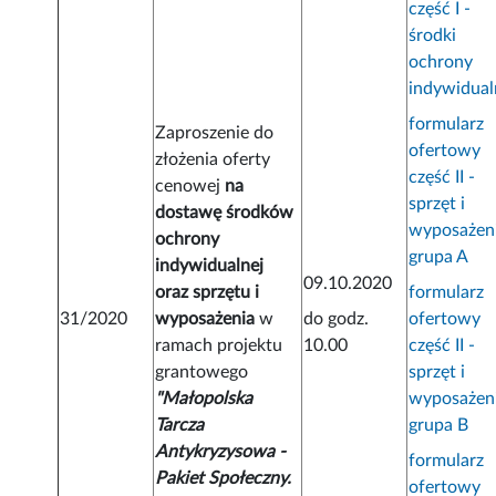
część I -
środki
ochrony
indywidual
formularz
Zaproszenie do
ofertowy
złożenia oferty
część II -
cenowej
na
sprzęt i
dostawę środków
wyposażen
ochrony
grupa A
indywidualnej
09.10.2020
oraz sprzętu i
formularz
31/2020
wyposażenia
w
do godz.
ofertowy
ramach projektu
10.00
część II -
grantowego
sprzęt i
"Małopolska
wyposażen
Tarcza
grupa B
Antykryzysowa -
formularz
Pakiet Społeczny.
ofertowy