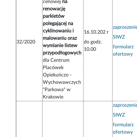
cenowej
na
renowację
parkietów
polegającej na
zaproszeni
cyklinowaniu i
16.10.202 r
SIWZ
malowaniu oraz
32/2020
do godz.
wymianie listew
formularz
10.00
przypodłogowych
ofertowy
dla Centrum
Placówek
Opiekuńczo -
Wychowawczych
"Parkowa" w
Krakowie
zaproszeni
SIWZ
formularz
ofertowy