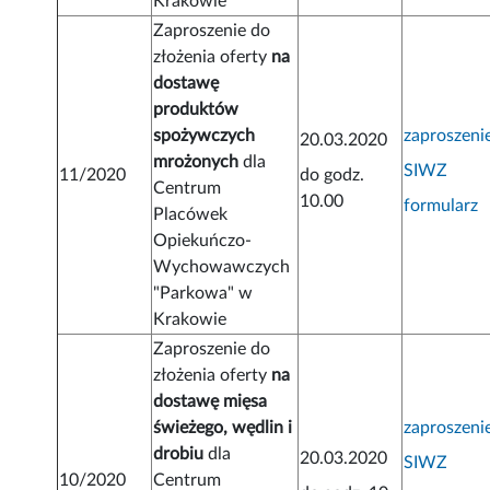
Krakowie
Zaproszenie do
złożenia oferty
na
dostawę
produktów
spożywczych
zaproszeni
20.03.2020
mrożonych
dla
SIWZ
11/2020
do godz.
Centrum
10.00
formularz
Placówek
Opiekuńczo-
Wychowawczych
"Parkowa" w
Krakowie
Zaproszenie do
złożenia oferty
na
dostawę mięsa
świeżego, wędlin i
zaproszeni
drobiu
dla
20.03.2020
SIWZ
10/2020
Centrum