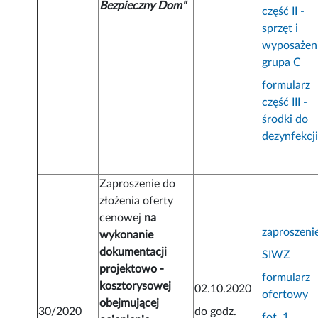
Bezpieczny Dom"
część II -
sprzęt i
wyposażen
grupa C
formularz
część III -
środki do
dezynfekcj
Zaproszenie do
złożenia oferty
cenowej
na
zaproszeni
wykonanie
dokumentacji
SIWZ
projektowo -
formularz
kosztorysowej
02.10.2020
ofertowy
obejmującej
30/2020
do godz.
fot. 1