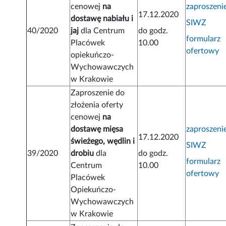
cenowej
na
zaproszeni
17.12.2020
dostawę nabiału i
SIWZ
40/2020
jaj
dla Centrum
do godz.
formularz
Placówek
10.00
ofertowy
opiekuńczo-
Wychowawczych
w Krakowie
Zaproszenie do
złożenia oferty
cenowej
na
dostawę mięsa
zaproszeni
17.12.2020
świeżego, wędlin i
SIWZ
39/2020
drobiu
dla
do godz.
formularz
Centrum
10.00
ofertowy
Placówek
Opiekuńczo-
Wychowawczych
w Krakowie