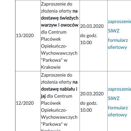
Zaproszenie do
złożenia oferty
na
dostawę świeżych
zaproszeni
warzyw i owoców
20.03.2020
SIWZ
dla Centrum
13/2020
do godz.
Placówek
formularz
10.00
Opiekuńczo-
ofertowy
Wychowawczych
"Parkowa" w
Krakowie
Zaproszenie do
złożenia oferty
na
dostawę nabiału i
zaproszeni
20.03.2020
jaj
dla Centrum
SIWZ
12/2020
Placówek
do godz.
formularz
Opiekuńczo-
10.00
ofertowy
Wychowawczych
"Parkowa" w