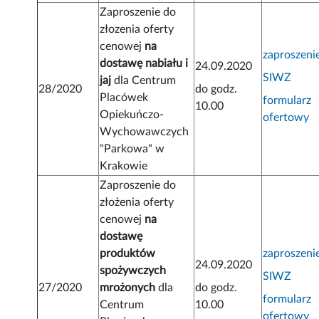
Zaproszenie do
złozenia oferty
cenowej
na
zaproszeni
dostawę nabiału i
24.09.2020
SIWZ
jaj
dla Centrum
28/2020
do godz.
Placówek
formularz
10.00
Opiekuńczo-
ofertowy
Wychowawczych
"Parkowa" w
Krakowie
Zaproszenie do
złożenia oferty
cenowej
na
dostawę
produktów
zaproszeni
24.09.2020
spożywczych
SIWZ
27/2020
mrożonych
dla
do godz.
formularz
Centrum
10.00
ofertowy