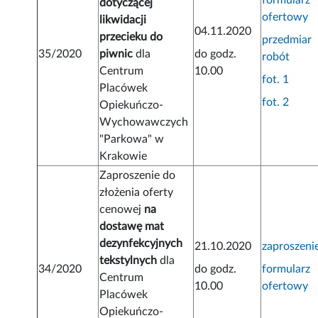
formularz
dotyczącej
ofertowy
likwidacji
04.11.2020
przecieku do
przedmiar
35/2020
piwnic
dla
do godz.
robót
Centrum
10.00
fot. 1
Placówek
fot. 2
Opiekuńczo-
Wychowawczych
"Parkowa" w
Krakowie
Zaproszenie do
złożenia oferty
cenowej
na
dostawę mat
dezynfekcyjnych
21.10.2020
zaproszeni
tekstylnych
dla
34/2020
do godz.
formularz
Centrum
10.00
ofertowy
Placówek
Opiekuńczo-