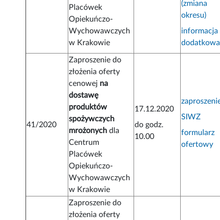
(zmiana
Placówek
okresu)
Opiekuńczo-
Wychowawczych
informacja
w Krakowie
dodatkow
Zaproszenie do
złożenia oferty
cenowej
na
dostawę
zaproszeni
produktów
17.12.2020
SIWZ
spożywczych
41/2020
do godz.
mrożonych
dla
formularz
10.00
Centrum
ofertowy
Placówek
Opiekuńczo-
Wychowawczych
w Krakowie
Zaproszenie do
złożenia oferty