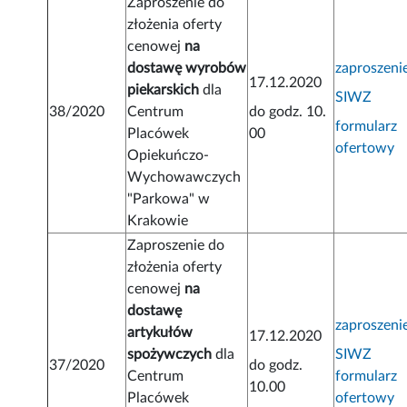
Zaproszenie do
złożenia oferty
cenowej
na
dostawę wyrobów
zaproszeni
17.12.2020
piekarskich
dla
SIWZ
38/2020
Centrum
do godz. 10.
formularz
Placówek
00
ofertowy
Opiekuńczo-
Wychowawczych
"Parkowa" w
Krakowie
Zaproszenie do
złożenia oferty
cenowej
na
dostawę
zaproszeni
artykułów
17.12.2020
spożywczych
dla
SIWZ
37/2020
do godz.
Centrum
formularz
10.00
Placówek
ofertowy