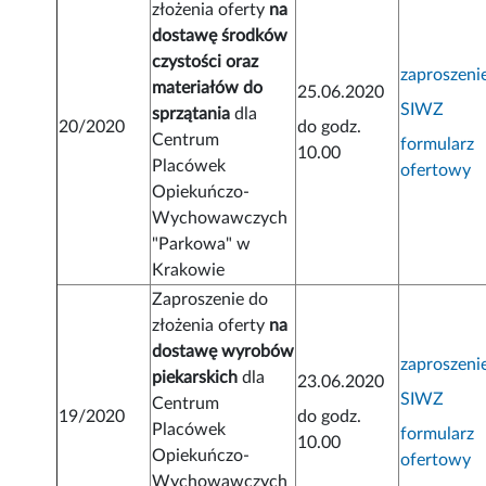
złożenia oferty
na
dostawę środków
czystości oraz
zaproszeni
materiałów do
25.06.2020
SIWZ
sprzątania
dla
20/2020
do godz.
Centrum
formularz
10.00
Placówek
ofertowy
Opiekuńczo-
Wychowawczych
"Parkowa" w
Krakowie
Zaproszenie do
złożenia oferty
na
dostawę wyrobów
zaproszeni
piekarskich
dla
23.06.2020
SIWZ
Centrum
19/2020
do godz.
Placówek
formularz
10.00
Opiekuńczo-
ofertowy
Wychowawczych