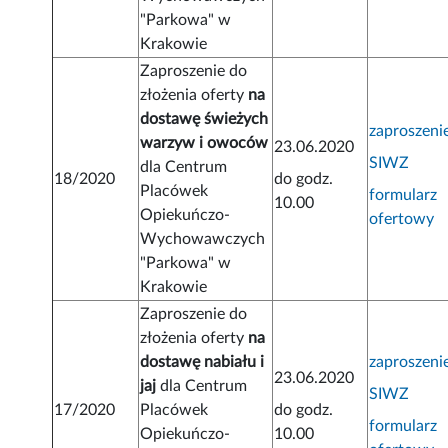
"Parkowa" w
Krakowie
Zaproszenie do
złożenia oferty
na
dostawę świeżych
zaproszeni
warzyw i owoców
23.06.2020
SIWZ
dla Centrum
18/2020
do godz.
Placówek
formularz
10.00
Opiekuńczo-
ofertowy
Wychowawczych
"Parkowa" w
Krakowie
Zaproszenie do
złożenia oferty
na
dostawę nabiału i
zaproszeni
23.06.2020
jaj
dla Centrum
SIWZ
17/2020
Placówek
do godz.
formularz
Opiekuńczo-
10.00