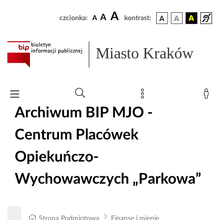
A
A
czcionka:
A
kontrast:
Miasto Kraków
Archiwum BIP MJO -
Centrum Placówek
Opiekuńczo-
Wychowawczych „Parkowa”
Strona Podmiotowa
Finanse i mienie