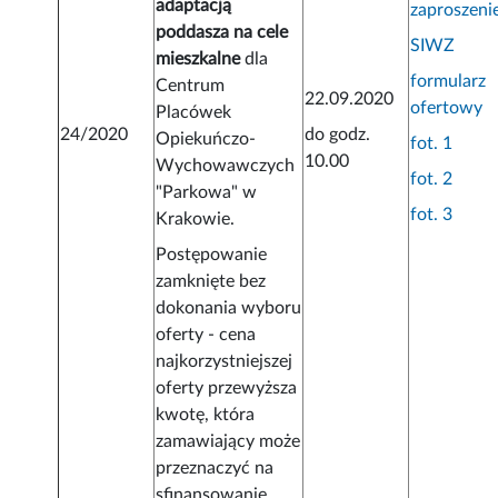
adaptacją
zaproszeni
poddasza na cele
SIWZ
mieszkalne
dla
formularz
Centrum
22.09.2020
ofertowy
Placówek
24/2020
do godz.
Opiekuńczo-
fot. 1
10.00
Wychowawczych
fot. 2
"Parkowa" w
fot. 3
Krakowie.
Postępowanie
zamknięte bez
dokonania wyboru
oferty - cena
najkorzystniejszej
oferty przewyższa
kwotę, która
zamawiający może
przeznaczyć na
sfinansowanie