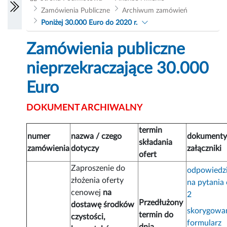
Zamówienia Publiczne
Archiwum zamówień
Poniżej 30.000 Euro do 2020 r.
Zamówienia publiczne
nieprzekraczające 30.000
Euro
DOKUMENT ARCHIWALNY
termin
numer
nazwa / czego
dokumenty
składania
zamówienia
dotyczy
załączniki
ofert
Zaproszenie do
odpowiedz
złożenia oferty
na pytania 
cenowej
na
2
Przedłużony
dostawę środków
skorygowa
termin do
czystości,
formularz