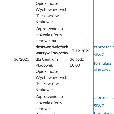
Opiekuńczo-
Wychowawczych
"Parkowa" w
Krakowie
Zaproszenie do
złożenia oferty
cenowej
na
dostawę świeżych
zaproszeni
17.12.2020
warzyw i owoców
SIWZ
36/2020
dla Centrum
do godz.
formularz
Placówek
10.00
ofertowy
Opiekuńczo-
Wychowawczych
"Parkowa" w
Krakowie
Zaproszenie do
zaproszeni
złożenia oferty
SIWZ
cenowej