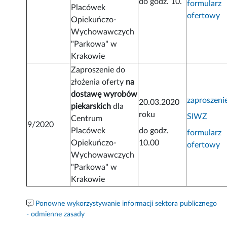
do godz. 10.
formularz
Placówek
ofertowy
Opiekuńczo-
Wychowawczych
"Parkowa" w
Krakowie
Zaproszenie do
złożenia oferty
na
dostawę wyrobów
zaproszeni
20.03.2020
piekarskich
dla
roku
SIWZ
Centrum
9/2020
Placówek
do godz.
formularz
Opiekuńczo-
10.00
ofertowy
Wychowawczych
"Parkowa" w
Krakowie
Ponowne wykorzystywanie informacji sektora publicznego
- odmienne zasady