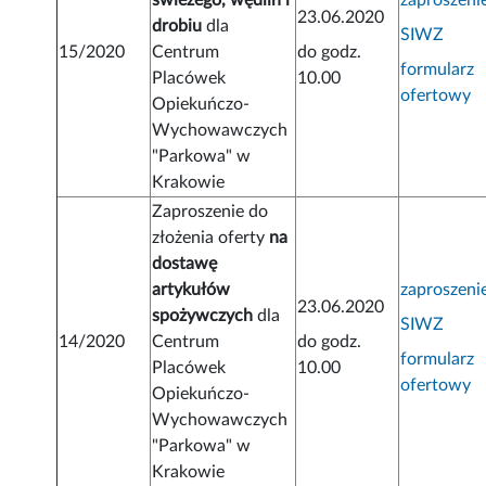
świeżego, wędlin i
zaproszeni
23.06.2020
drobiu
dla
SIWZ
15/2020
Centrum
do godz.
formularz
Placówek
10.00
ofertowy
Opiekuńczo-
Wychowawczych
"Parkowa" w
Krakowie
Zaproszenie do
złożenia oferty
na
dostawę
artykułów
zaproszeni
23.06.2020
spożywczych
dla
SIWZ
14/2020
Centrum
do godz.
formularz
Placówek
10.00
ofertowy
Opiekuńczo-
Wychowawczych
"Parkowa" w
Krakowie