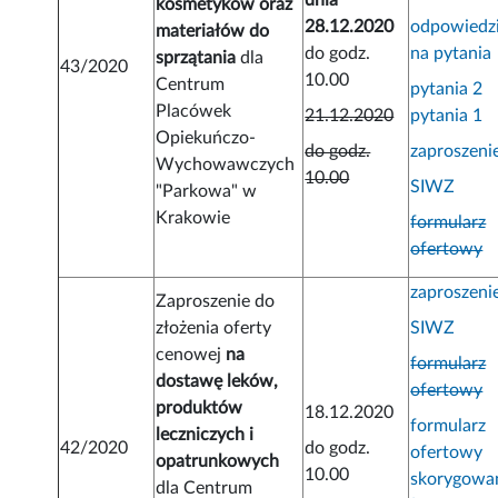
dnia
kosmetyków oraz
28.12.2020
odpowiedz
materiałów do
do godz.
na pytania
sprzątania
dla
43/2020
10.00
Centrum
pytania 2
Placówek
21.12.2020
pytania 1
Opiekuńczo-
do godz.
zaproszeni
Wychowawczych
10.00
SIWZ
"Parkowa" w
Krakowie
formularz
ofertowy
zaproszeni
Zaproszenie do
złożenia oferty
SIWZ
cenowej
na
formularz
dostawę
leków,
ofertowy
produktów
18.12.2020
formularz
leczniczych i
42/2020
do godz.
ofertowy
opatrunkowych
10.00
skorygowa
dla Centrum