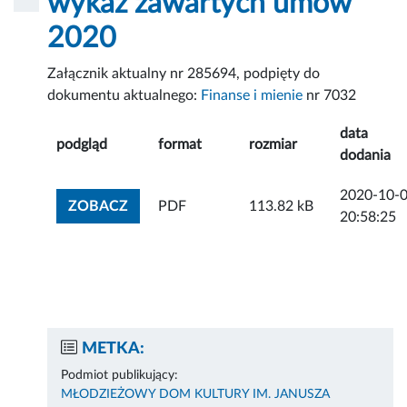
wykaz zawartych umów
2020
Załącznik aktualny nr 285694, podpięty do
dokumentu aktualnego:
Finanse i mienie
nr 7032
data
podgląd
format
rozmiar
dodania
2020-10-
ZOBACZ ZAŁĄCZNIK
ZOBACZ
PDF
113.82 kB
20:58:25
METKA:
Podmiot publikujący:
MŁODZIEŻOWY DOM KULTURY IM. JANUSZA