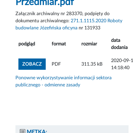
Przedmiar.pdf
Załącznik archiwalny nr 283370, podpięty do
dokumentu archiwalnego:
271.1.1115.2020 Roboty
budowlane Józefińska oficyna
nr 131933
data
podgląd
format
rozmiar
dodania
2020-09-
ZOBACZ ZAŁĄCZNIK
ZOBACZ
PDF
311.35 kB
14:18:40
Ponowne wykorzystywanie informacji sektora
publicznego - odmienne zasady
METKA: