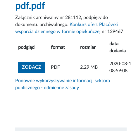
pdf.pdf
Załącznik archiwalny nr 281112, podpięty do
dokumentu archiwalnego:
Konkurs ofert Placówki
wsparcia dziennego w formie opiekuńczej
nr 129467
data
podgląd
format
rozmiar
dodania
2020-08-
ZOBACZ ZAŁĄCZNIK
ZOBACZ
PDF
2.29 MB
08:59:08
Ponowne wykorzystywanie informacji sektora
publicznego - odmienne zasady