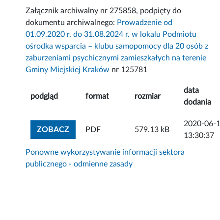
Załącznik archiwalny nr 275858, podpięty do
dokumentu archiwalnego:
Prowadzenie od
01.09.2020 r. do 31.08.2024 r. w lokalu Podmiotu
ośrodka wsparcia – klubu samopomocy dla 20 osób z
zaburzeniami psychicznymi zamieszkałych na terenie
Gminy Miejskiej Kraków
nr 125781
data
podgląd
format
rozmiar
dodania
2020-06-
ZOBACZ ZAŁĄCZNIK
ZOBACZ
PDF
579.13 kB
13:30:37
Ponowne wykorzystywanie informacji sektora
publicznego - odmienne zasady