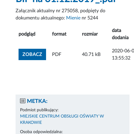
Załącznik aktualny nr 275058, podpięty do
dokumentu aktualnego:
Mienie
nr 5244
data
podgląd
format
rozmiar
dodania
2020-06-
ZOBACZ ZAŁĄCZNIK
ZOBACZ
PDF
40.71 kB
13:55:32
METKA:
Podmiot publikujący:
MIEJSKIE CENTRUM OBSŁUGI OŚWIATY W
KRAKOWIE
Osoba odpowiedzialna: