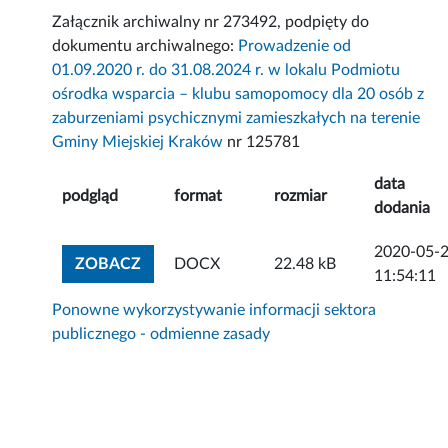
Załącznik archiwalny nr 273492, podpięty do
dokumentu archiwalnego:
Prowadzenie od
01.09.2020 r. do 31.08.2024 r. w lokalu Podmiotu
ośrodka wsparcia – klubu samopomocy dla 20 osób z
zaburzeniami psychicznymi zamieszkałych na terenie
Gminy Miejskiej Kraków
nr 125781
data
podgląd
format
rozmiar
dodania
2020-05-
ZOBACZ ZAŁĄCZNIK
ZOBACZ
DOCX
22.48 kB
11:54:11
Ponowne wykorzystywanie informacji sektora
publicznego - odmienne zasady