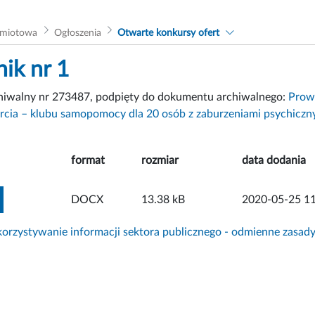
dmiotowa
Ogłoszenia
Otwarte konkursy ofert
nik nr 1
chiwalny nr 273487, podpięty do dokumentu archiwalnego:
Prowa
rcia – klubu samopomocy dla 20 osób z zaburzeniami psychiczn
format
rozmiar
data dodania
ZOBACZ ZAŁĄCZNIK
DOCX
13.38 kB
2020-05-25 11
rzystywanie informacji sektora publicznego - odmienne zasad