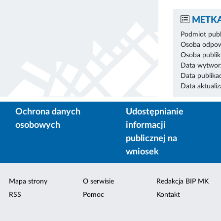
METKA
Podmiot publ
Osoba odpowi
Osoba publik
Data wytworz
Data publikac
Data aktualiza
Ochrona danych
Udostępnianie
osobowych
informacji
publicznej na
wniosek
Mapa strony
O serwisie
Redakcja BIP MK
RSS
Pomoc
Kontakt