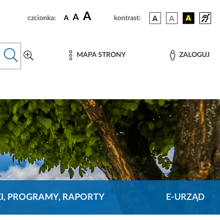
A
A
czcionka:
A
kontrast:
MAPA STRONY
ZALOGUJ
KI, PROGRAMY, RAPORTY
E-URZĄD