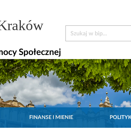
 Kraków
Szukaj w bip
mocy Społecznej
FINANSE I MIENIE
POLITY