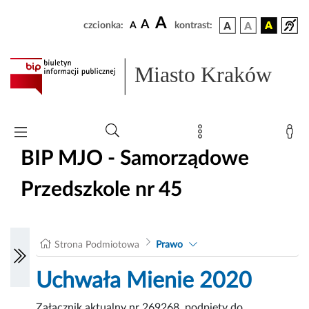
A
A
czcionka:
A
kontrast:
Miasto Kraków
BIP MJO - Samorządowe
Przedszkole nr 45
Strona Podmiotowa
Prawo
Uchwała Mienie 2020
Załącznik aktualny nr 269268, podpięty do