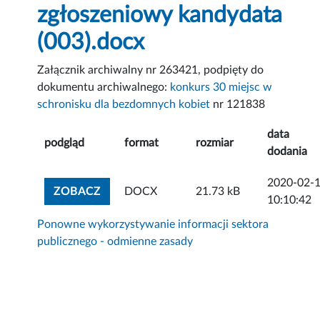
zgłoszeniowy kandydata
(003).docx
Załącznik archiwalny nr 263421, podpięty do
dokumentu archiwalnego:
konkurs 30 miejsc w
schronisku dla bezdomnych kobiet
nr 121838
data
podgląd
format
rozmiar
dodania
2020-02-
ZOBACZ ZAŁĄCZNIK
ZOBACZ
DOCX
21.73 kB
10:10:42
Ponowne wykorzystywanie informacji sektora
publicznego - odmienne zasady