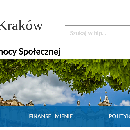
 Kraków
Szukaj w bip
mocy Społecznej
FINANSE I MIENIE
POLITY