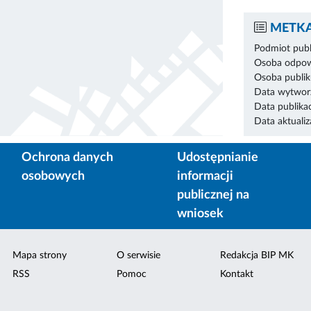
METKA
Podmiot publ
Osoba odpowi
Osoba publik
Data wytworz
Data publikac
Data aktualiza
Ochrona danych
Udostępnianie
osobowych
informacji
publicznej na
wniosek
Mapa strony
O serwisie
Redakcja BIP MK
RSS
Pomoc
Kontakt