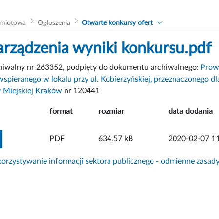
dmiotowa
Ogłoszenia
Otwarte konkursy ofert
arządzenia wyniki konkursu.pdf
chiwalny nr 263352, podpięty do dokumentu archiwalnego:
Prowa
spieranego w lokalu przy ul. Kobierzyńskiej, przeznaczonego dl
y Miejskiej Kraków
nr 120441
format
rozmiar
data dodania
ZOBACZ ZAŁĄCZNIK
PDF
634.57 kB
2020-02-07 11
rzystywanie informacji sektora publicznego - odmienne zasad