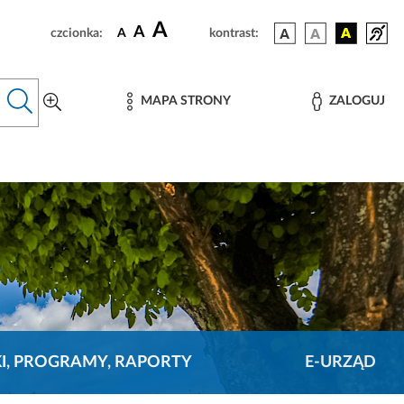
A
A
czcionka:
A
kontrast:
MAPA STRONY
ZALOGUJ
KI, PROGRAMY, RAPORTY
E-URZĄD