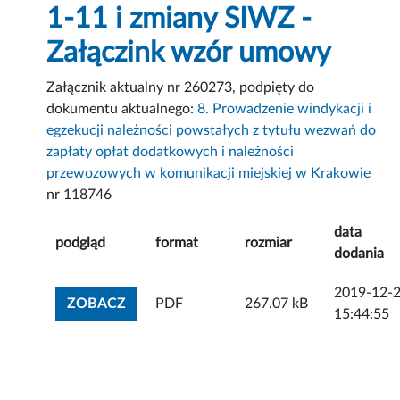
1-11 i zmiany SIWZ -
Załączink wzór umowy
Załącznik aktualny nr 260273, podpięty do
dokumentu aktualnego:
8. Prowadzenie windykacji i
egzekucji należności powstałych z tytułu wezwań do
zapłaty opłat dodatkowych i należności
przewozowych w komunikacji miejskiej w Krakowie
nr 118746
data
podgląd
format
rozmiar
dodania
2019-12-
ZOBACZ ZAŁĄCZNIK
ZOBACZ
PDF
267.07 kB
15:44:55