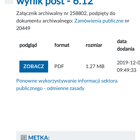
wynik post - 6.12
Załącznik archiwalny nr 258802, podpięty do
dokumentu archiwalnego:
Zamówienia publiczne
nr
20449
data
podgląd
format
rozmiar
dodania
2019-12-
ZOBACZ ZAŁĄCZNIK
ZOBACZ
PDF
1.27 MB
09:49:33
Ponowne wykorzystywanie informacji sektora
publicznego - odmienne zasady
METKA: