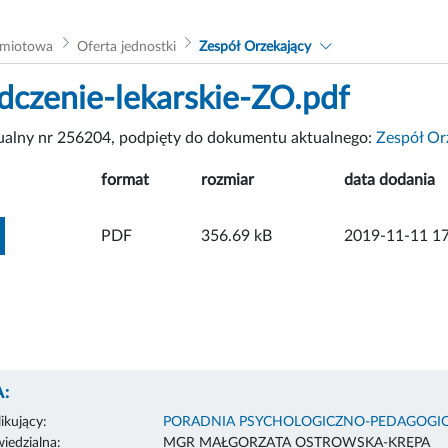
dmiotowa
Oferta jednostki
Zespół Orzekający
dczenie-lekarskie-ZO.pdf
tualny nr 256204, podpięty do dokumentu aktualnego:
Zespół Or
format
rozmiar
data dodania
ZOBACZ ZAŁĄCZNIK
PDF
356.69 kB
2019-11-11 17
:
ikujący:
PORADNIA PSYCHOLOGICZNO-PEDAGOGIC
edzialna:
MGR MAŁGORZATA OSTROWSKA-KRĘPA