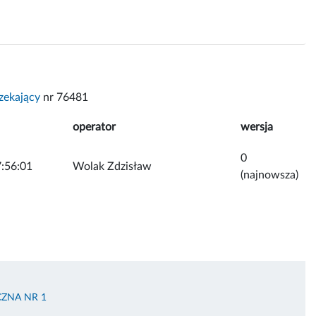
zekający
nr 76481
operator
wersja
0
:56:01
Wolak Zdzisław
(najnowsza)
ZNA NR 1