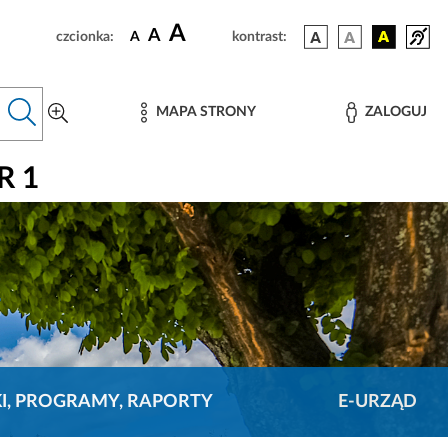
A
A
czcionka:
A
kontrast:
MAPA STRONY
ZALOGUJ
R 1
KI, PROGRAMY, RAPORTY
E-URZĄD