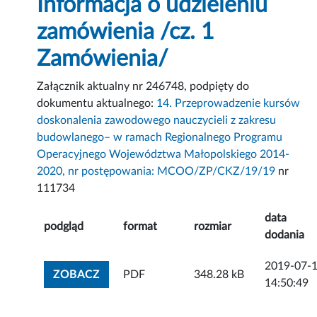
Informacja o udzieleniu
zamówienia /cz. 1
Zamówienia/
Załącznik aktualny nr 246748, podpięty do
dokumentu aktualnego:
14. Przeprowadzenie kursów
doskonalenia zawodowego nauczycieli z zakresu
budowlanego– w ramach Regionalnego Programu
Operacyjnego Województwa Małopolskiego 2014-
2020, nr postępowania: MCOO/ZP/CKZ/19/19
nr
111734
data
podgląd
format
rozmiar
dodania
2019-07-
ZOBACZ ZAŁĄCZNIK
ZOBACZ
PDF
348.28 kB
14:50:49