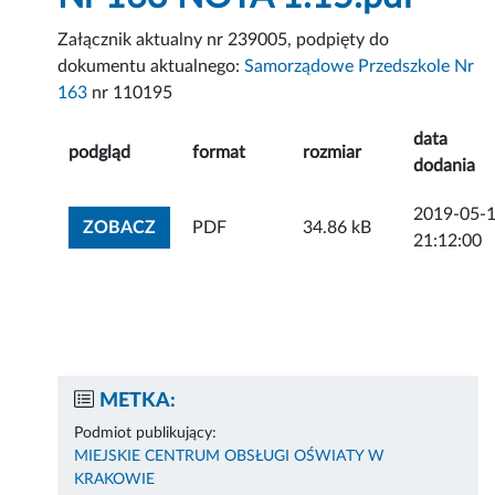
Załącznik aktualny nr 239005, podpięty do
dokumentu aktualnego:
Samorządowe Przedszkole Nr
163
nr 110195
data
podgląd
format
rozmiar
dodania
2019-05-
ZOBACZ ZAŁĄCZNIK
ZOBACZ
PDF
34.86 kB
21:12:00
METKA:
Podmiot publikujący:
MIEJSKIE CENTRUM OBSŁUGI OŚWIATY W
KRAKOWIE