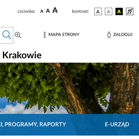
A
A
czcionka:
A
kontrast:
MAPA STRONY
ZALOGUJ
w Krakowie
KI, PROGRAMY, RAPORTY
E-URZĄD