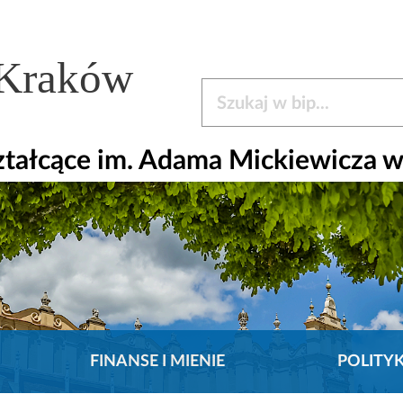
 Kraków
Szukaj w bip
ztałcące im. Adama Mickiewicza 
FINANSE I MIENIE
POLITY