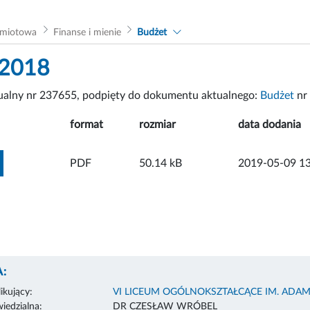
dmiotowa
Finanse i mienie
Budżet
 2018
tualny nr 237655, podpięty do dokumentu aktualnego:
Budżet
nr
format
rozmiar
data dodania
ZOBACZ ZAŁĄCZNIK
PDF
50.14 kB
2019-05-09 13
:
ikujący:
VI LICEUM OGÓLNOKSZTAŁCĄCE IM. ADA
edzialna:
DR CZESŁAW WRÓBEL