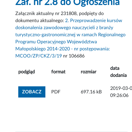
Zał. nr 2.8 do Ogłoszenia
Załącznik aktualny nr 231808, podpięty do
dokumentu aktualnego:
2. Przeprowadzenie kursów
doskonalenia zawodowego nauczycieli z branży
turystyczno-gastronomicznej w ramach Regionalnego
Programu Operacyjnego Województwa
Małopolskiego 2014-2020 - nr postępowania:
MCOO/ZP/CKZ/3/19
nr 106686
data
podgląd
format
rozmiar
dodania
2019-03-
ZOBACZ ZAŁĄCZNIK
ZOBACZ
PDF
697.16 kB
09:26:06