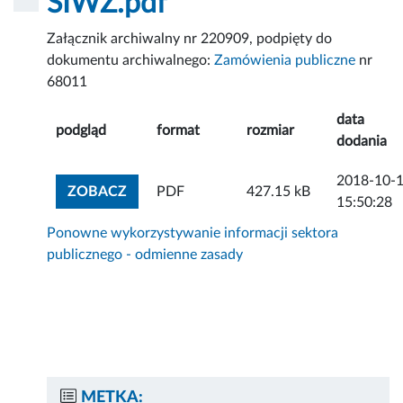
SIWZ.pdf
Załącznik archiwalny nr 220909, podpięty do
dokumentu archiwalnego:
Zamówienia publiczne
nr
68011
data
podgląd
format
rozmiar
dodania
2018-10-
ZOBACZ ZAŁĄCZNIK
ZOBACZ
PDF
427.15 kB
15:50:28
Ponowne wykorzystywanie informacji sektora
publicznego - odmienne zasady
METKA: