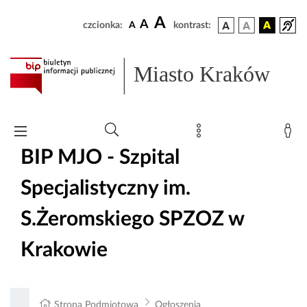
A
A
czcionka:
A
kontrast:
Miasto Kraków
BIP MJO - Szpital
Specjalistyczny im.
S.Żeromskiego SPZOZ w
Krakowie
Strona Podmiotowa
Ogłoszenia