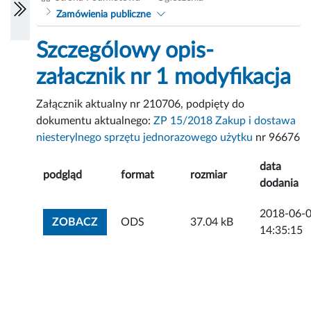
Zamówienia publiczne
Szczególowy opis-
załacznik nr 1 modyfikacja
Załącznik aktualny nr 210706, podpięty do
dokumentu aktualnego:
ZP 15/2018 Zakup i dostawa
niesterylnego sprzętu jednorazowego użytku
nr 96676
data
podgląd
format
rozmiar
dodania
2018-06-
ZOBACZ ZAŁĄCZNIK
ZOBACZ
ODS
37.04 kB
14:35:15