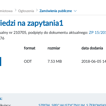
dmiotowa
Ogłoszenia
Zamówienia publiczne
edzi na zapytania1
tualny nr 210705, podpięty do dokumentu aktualnego:
ZP 15/201
676
format
rozmiar
data dodania
ZOBACZ ZAŁĄCZNIK
ODT
7.53 MB
2018-06-05 14
:
ikujący:
SZPITAL SPECJALISTYCZNY IM. S.ŻEROMS