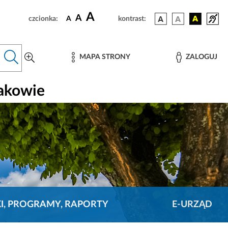
A
A
czcionka:
A
kontrast:
MAPA STRONY
ZALOGUJ
rakowie
KI, PROGRAMY, RAPORTY
E-URZĄD