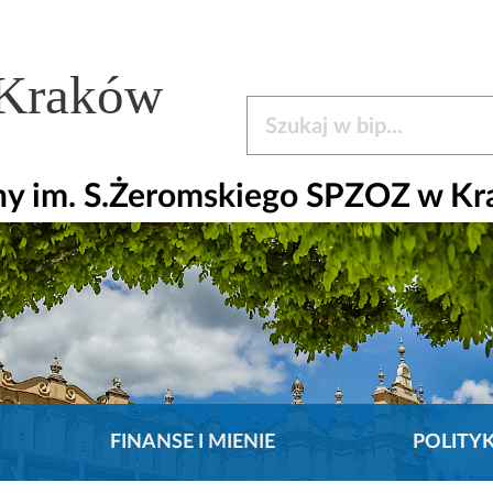
 Kraków
Szukaj w bip
czny im. S.Żeromskiego SPZOZ w K
FINANSE I MIENIE
POLITY