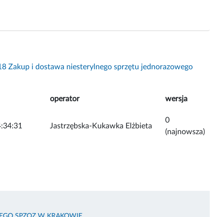
8 Zakup i dostawa niesterylnego sprzętu jednorazowego
operator
wersja
0
:34:31
Jastrzębska-Kukawka Elżbieta
(najnowsza)
KIEGO SPZOZ W KRAKOWIE