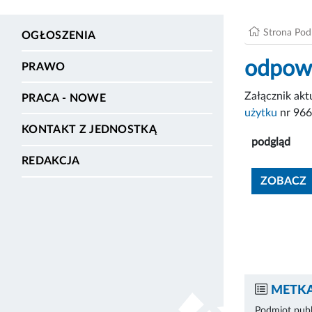
Strona Po
OGŁOSZENIA
odpowi
PRAWO
Załącznik ak
PRACA - NOWE
użytku
nr 96
KONTAKT Z JEDNOSTKĄ
podgląd
REDAKCJA
ZOBACZ
METKA
Podmiot publ