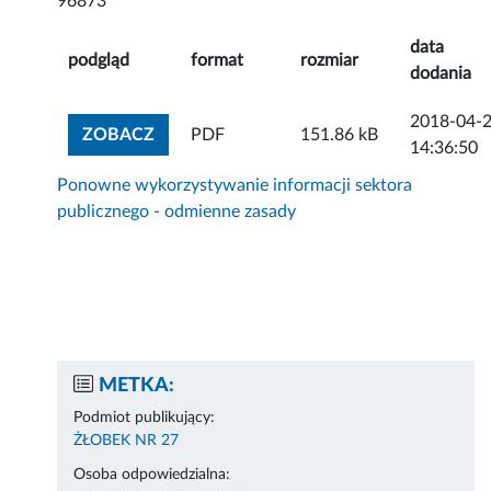
96873
data
podgląd
format
rozmiar
dodania
2018-04-
ZOBACZ ZAŁĄCZNIK
ZOBACZ
PDF
151.86 kB
14:36:50
Ponowne wykorzystywanie informacji sektora
publicznego - odmienne zasady
METKA:
Podmiot publikujący:
ŻŁOBEK NR 27
Osoba odpowiedzialna: