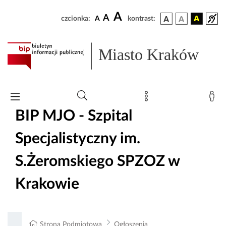
A
A
czcionka:
A
kontrast:
Miasto Kraków
BIP MJO - Szpital
Specjalistyczny im.
S.Żeromskiego SPZOZ w
Krakowie
Strona Podmiotowa
Ogłoszenia