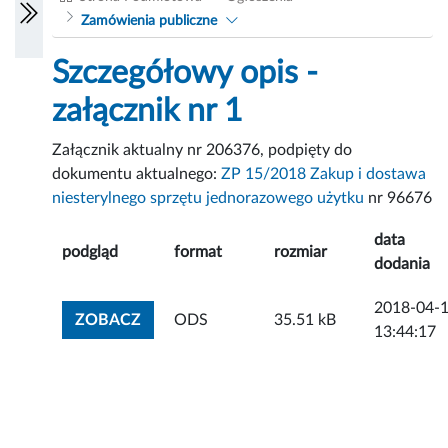
Zamówienia publiczne
Szczegółowy opis -
załącznik nr 1
Załącznik aktualny nr 206376, podpięty do
dokumentu aktualnego:
ZP 15/2018 Zakup i dostawa
niesterylnego sprzętu jednorazowego użytku
nr 96676
data
podgląd
format
rozmiar
dodania
2018-04-
ZOBACZ ZAŁĄCZNIK
ZOBACZ
ODS
35.51 kB
13:44:17