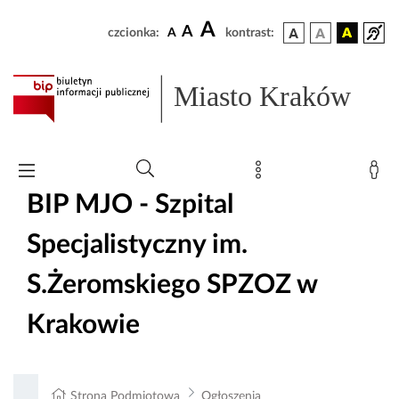
A
A
czcionka:
A
kontrast:
Miasto Kraków
BIP MJO - Szpital
Specjalistyczny im.
S.Żeromskiego SPZOZ w
Krakowie
Strona Podmiotowa
Ogłoszenia