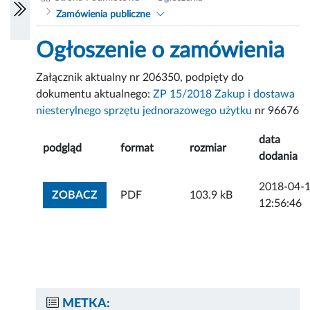
Zamówienia publiczne
Ogłoszenie o zamówienia
Załącznik aktualny nr 206350, podpięty do
dokumentu aktualnego:
ZP 15/2018 Zakup i dostawa
niesterylnego sprzętu jednorazowego użytku
nr 96676
data
podgląd
format
rozmiar
dodania
2018-04-
ZOBACZ ZAŁĄCZNIK
ZOBACZ
PDF
103.9 kB
12:56:46
METKA: