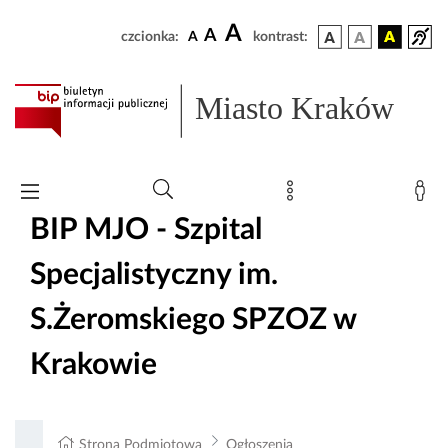
A
A
czcionka:
A
kontrast:
Miasto Kraków
BIP MJO - Szpital
Specjalistyczny im.
S.Żeromskiego SPZOZ w
Krakowie
Strona Podmiotowa
Ogłoszenia