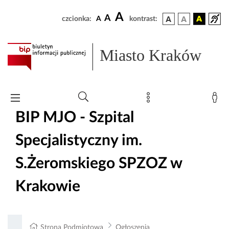
A
A
czcionka:
A
kontrast:
Miasto Kraków
BIP MJO - Szpital
Specjalistyczny im.
S.Żeromskiego SPZOZ w
Krakowie
Strona Podmiotowa
Ogłoszenia