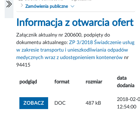
Zamówienia publiczne
Informacja z otwarcia ofert
Załącznik aktualny nr 200600, podpięty do
dokumentu aktualnego:
ZP 3/2018 Świadczenie usług
w zakresie transportu i unieszkodliwiania odpadów
medycznych wraz z udostępnieniem kontenerów
nr
94415
data
podgląd
format
rozmiar
dodania
2018-02-
ZOBACZ ZAŁĄCZNIK
ZOBACZ
DOC
487 kB
12:54:00