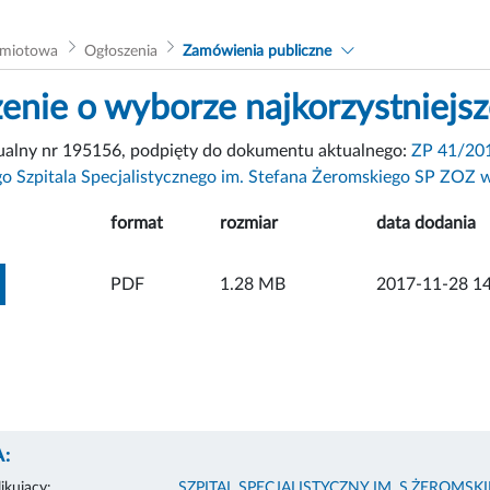
dmiotowa
Ogłoszenia
Zamówienia publiczne
enie o wyborze najkorzystniejsz
tualny nr 195156, podpięty do dokumentu aktualnego:
ZP 41/201
o Szpitala Specjalistycznego im. Stefana Żeromskiego SP ZOZ 
format
rozmiar
data dodania
ZOBACZ ZAŁĄCZNIK
PDF
1.28 MB
2017-11-28 14
:
ikujący:
SZPITAL SPECJALISTYCZNY IM. S.ŻEROMS