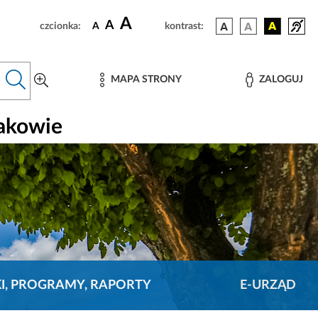
A
A
czcionka:
A
kontrast:
MAPA STRONY
ZALOGUJ
rakowie
KI, PROGRAMY, RAPORTY
E-URZĄD