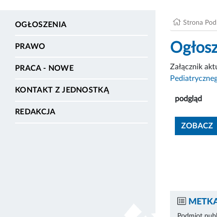
Strona Po
OGŁOSZENIA
Ogłosz
PRAWO
Załącznik ak
PRACA - NOWE
Pediatryczneg
KONTAKT Z JEDNOSTKĄ
podgląd
REDAKCJA
ZOBACZ
METKA
Podmiot publ