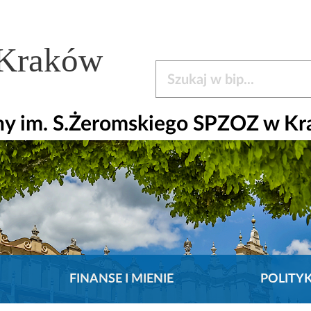
 Kraków
Szukaj w bip
czny im. S.Żeromskiego SPZOZ w K
FINANSE I MIENIE
POLITY