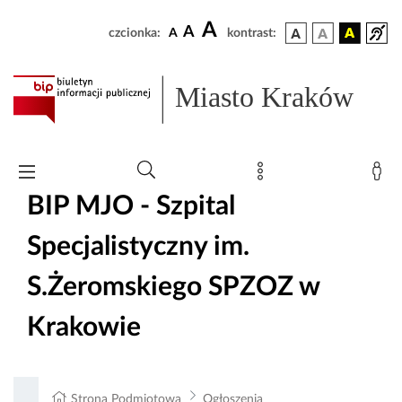
A
A
czcionka:
A
kontrast:
Miasto Kraków
BIP MJO - Szpital
Specjalistyczny im.
S.Żeromskiego SPZOZ w
Krakowie
Strona Podmiotowa
Ogłoszenia