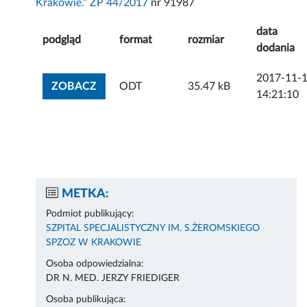
Krakowie." ZP 44/2017
nr 91987
data
podgląd
format
rozmiar
dodania
2017-11-
ZOBACZ ZAŁĄCZNIK
ZOBACZ
ODT
35.47 kB
14:21:10
METKA:
Podmiot publikujący:
SZPITAL SPECJALISTYCZNY IM. S.ŻEROMSKIEGO
SPZOZ W KRAKOWIE
Osoba odpowiedzialna:
DR N. MED. JERZY FRIEDIGER
Osoba publikująca: