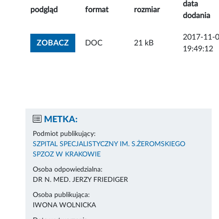
data
podgląd
format
rozmiar
dodania
2017-11-
ZOBACZ ZAŁĄCZNIK
ZOBACZ
DOC
21 kB
19:49:12
METKA:
Podmiot publikujący:
SZPITAL SPECJALISTYCZNY IM. S.ŻEROMSKIEGO
SPZOZ W KRAKOWIE
Osoba odpowiedzialna:
DR N. MED. JERZY FRIEDIGER
Osoba publikująca:
IWONA WOLNICKA