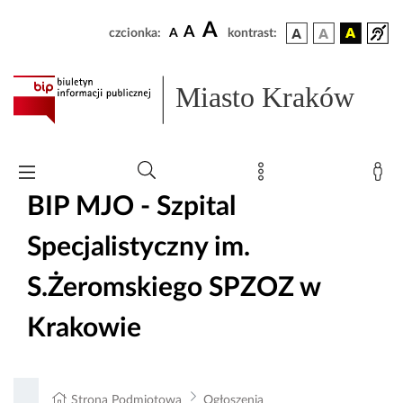
A
A
czcionka:
A
kontrast:
Miasto Kraków
BIP MJO - Szpital
Specjalistyczny im.
S.Żeromskiego SPZOZ w
Krakowie
Strona Podmiotowa
Ogłoszenia