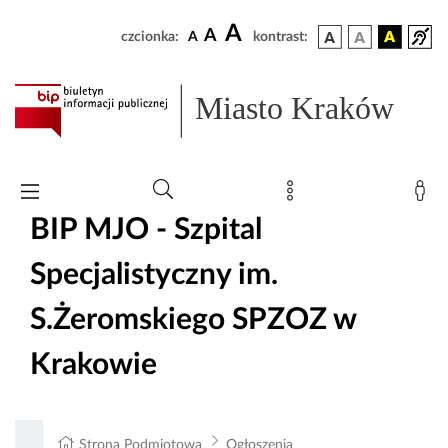
A
A
czcionka:
A
kontrast:
Miasto Kraków
BIP MJO - Szpital
Specjalistyczny im.
S.Żeromskiego SPZOZ w
Krakowie
Strona Podmiotowa
Ogłoszenia