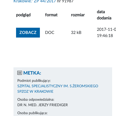
Krakowie." ZP 44/2017
nr 91987
data
podgląd
format
rozmiar
dodania
2017-11-
ZOBACZ ZAŁĄCZNIK
ZOBACZ
DOC
32 kB
19:46:18
METKA:
Podmiot publikujący:
SZPITAL SPECJALISTYCZNY IM. S.ŻEROMSKIEGO
SPZOZ W KRAKOWIE
Osoba odpowiedzialna:
DR N. MED. JERZY FRIEDIGER
Osoba publikująca: