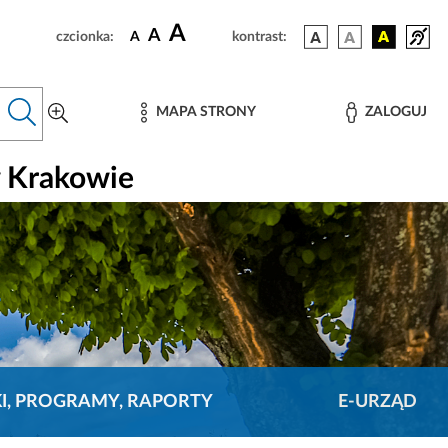
A
A
czcionka:
A
kontrast:
MAPA STRONY
ZALOGUJ
w Krakowie
KI, PROGRAMY, RAPORTY
E-URZĄD