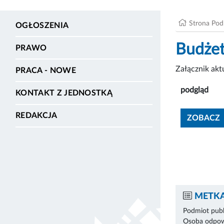
Strona Po
OGŁOSZENIA
Budże
PRAWO
Załącznik ak
PRACA - NOWE
podgląd
KONTAKT Z JEDNOSTKĄ
REDAKCJA
ZOBACZ
METKA
Podmiot publ
Osoba odpowi