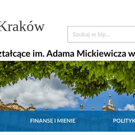
 Kraków
Szukaj w bip
ztałcące im. Adama Mickiewicza 
FINANSE I MIENIE
POLITY