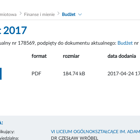
dmiotowa
Finanse i mienie
Budżet
t 2017
tualny nr 178569, podpięty do dokumentu aktualnego:
Budżet
nr
format
rozmiar
data dodania
ZOBACZ ZAŁĄCZNIK
PDF
184.74 kB
2017-04-24 17
:
ikujący:
VI LICEUM OGÓLNOKSZTAŁCĄCE IM. ADA
edzialna:
DR CZESŁAW WRÓBEL