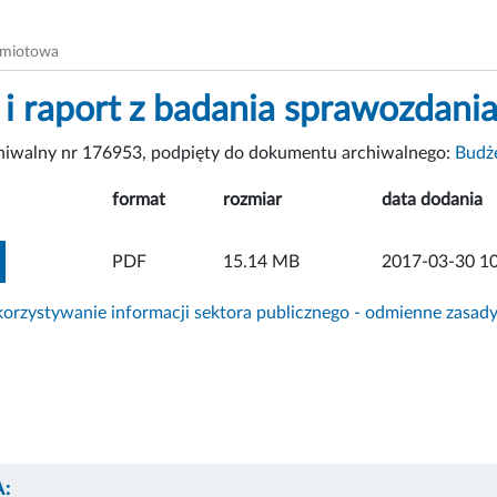
dmiotowa
 i raport z badania sprawozdan
chiwalny nr 176953, podpięty do dokumentu archiwalnego:
Budż
format
rozmiar
data dodania
ZOBACZ ZAŁĄCZNIK
PDF
15.14 MB
2017-03-30 10
rzystywanie informacji sektora publicznego - odmienne zasad
: