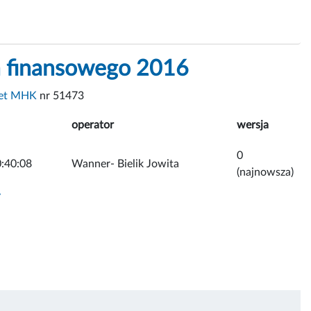
ia finansowego 2016
et MHK
nr 51473
operator
wersja
0
:40:08
Wanner- Bielik Jowita
(najnowsza)
y