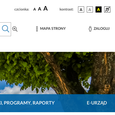
A
A
czcionka:
A
kontrast:
MAPA STRONY
ZALOGUJ
KI, PROGRAMY, RAPORTY
E-URZĄD