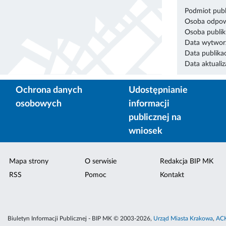
Podmiot publ
Osoba odpowi
Osoba publik
Data wytworz
Data publikac
Data aktualiza
Ochrona danych
Udostępnianie
osobowych
informacji
publicznej na
wniosek
Mapa strony
O serwisie
Redakcja BIP MK
RSS
Pomoc
Kontakt
Biuletyn Informacji Publicznej - BIP MK © 2003-2026,
Urząd Miasta Krakowa
,
ACK