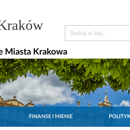
 Kraków
Szukaj w bip
e Miasta Krakowa
FINANSE I MIENIE
POLITY