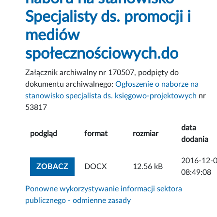
Specjalisty ds. promocji i
mediów
społecznościowych.do
Załącznik archiwalny nr 170507, podpięty do
dokumentu archiwalnego:
Ogłoszenie o naborze na
stanowisko specjalista ds. księgowo-projektowych
nr
53817
data
podgląd
format
rozmiar
dodania
2016-12-
ZOBACZ ZAŁĄCZNIK
ZOBACZ
DOCX
12.56 kB
08:49:08
Ponowne wykorzystywanie informacji sektora
publicznego - odmienne zasady