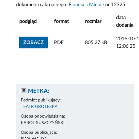
dokumentu aktualnego:
Finanse i Mienie
nr 12325
data
podgląd
format
rozmiar
dodania
2016-10-
ZOBACZ ZAŁĄCZNIK
ZOBACZ
PDF
805.27 kB
12:06:25
METKA:
Podmiot publikujący:
TEATR GROTESKA
Osoba odpowiedzialna:
KAROL SUSZCZYŃSKI
Osoba publikująca: