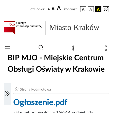
A
A
czcionka:
A
kontrast:
Miasto Kraków
BIP MJO - Miejskie Centrum
Obsługi Oświaty w Krakowie
Strona Podmiotowa
Ogłoszenie.pdf
Załącznik archiwalny nr 166549, podpięty do