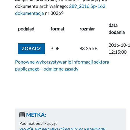
dokumentu archiwalnego:
289_2016 Sp-162
dokumentacja
nr 80269
data
podgląd
format
rozmiar
dodania
2016-10-
ZOBACZ ZAŁĄCZNIK
ZOBACZ
PDF
83.35 kB
12:15:00
Ponowne wykorzystywanie informacji sektora
publicznego - odmienne zasady
METKA:
Podmiot publikujący:
ZESPÓŁ EKONOMIKI OŚWIATY W KRAKOWIE