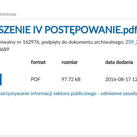
dmiotowa
ZENIE IV POSTĘPOWANIE.pd
chiwalny nr 162976, podpięty do dokumentu archiwalnego:
259_2
8689
format
rozmiar
data dodania
ZOBACZ ZAŁĄCZNIK
PDF
97.72 kB
2016-08-17 12
rzystywanie informacji sektora publicznego - odmienne zasad