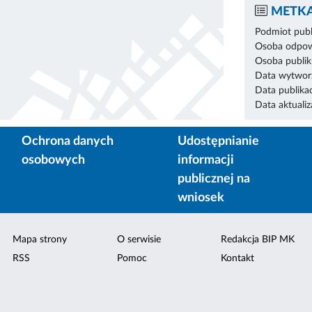
METKA
Podmiot publ
Osoba odpowi
Osoba publik
Data wytworz
Data publikac
Data aktualiza
Ochrona danych
Udostępnianie
osobowych
informacji
publicznej na
wniosek
Mapa strony
O serwisie
Redakcja BIP MK
RSS
Pomoc
Kontakt