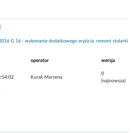
f
016 G 16 - wykonanie dodatkowego wyjścia, remont stolarki
operator
wersja
0
:54:02
Kurak Marzena
(najnowsza)
y