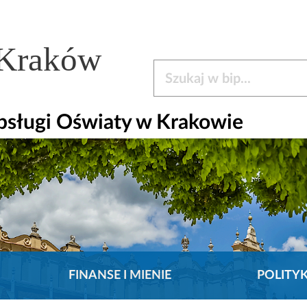
 Kraków
Szukaj w bip
bsługi Oświaty w Krakowie
FINANSE I MIENIE
POLITY