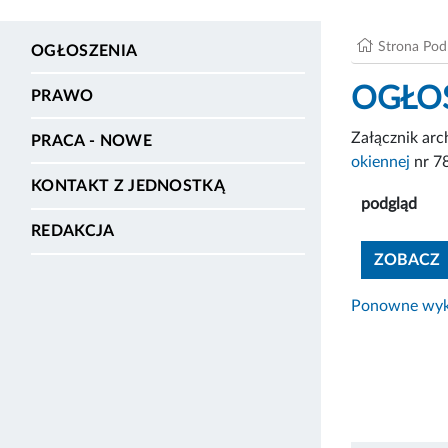
Strona Po
OGŁOSZENIA
OGŁOS
PRAWO
Załącznik ar
PRACA - NOWE
okiennej
nr 7
KONTAKT Z JEDNOSTKĄ
podgląd
REDAKCJA
ZOBACZ
Ponowne wyko