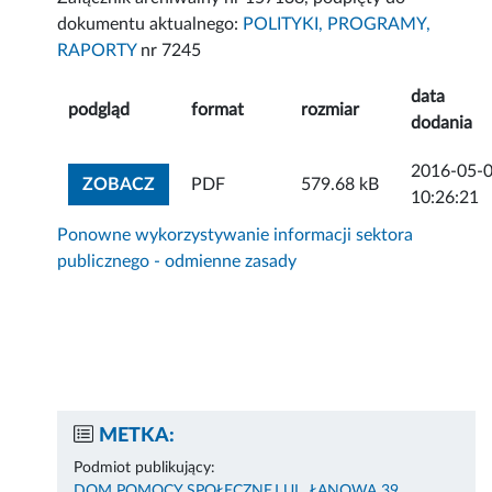
dokumentu aktualnego:
POLITYKI, PROGRAMY,
RAPORTY
nr 7245
data
podgląd
format
rozmiar
dodania
2016-05-
ZOBACZ ZAŁĄCZNIK
ZOBACZ
PDF
579.68 kB
10:26:21
Ponowne wykorzystywanie informacji sektora
publicznego - odmienne zasady
METKA:
Podmiot publikujący:
DOM POMOCY SPOŁECZNEJ UL. ŁANOWA 39