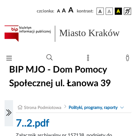
A
A
czcionka:
A
kontrast:
Miasto Kraków
BIP MJO - Dom Pomocy
Społecznej ul. Łanowa 39
Strona Podmiotowa
Polityki, programy, raporty
7..2.pdf
Załącznik archiwalny nr 157138, podpięty do