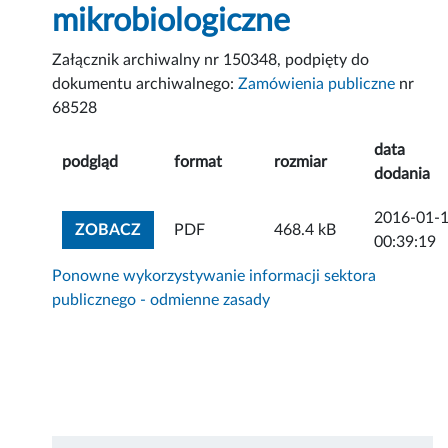
mikrobiologiczne
Załącznik archiwalny nr 150348, podpięty do
dokumentu archiwalnego:
Zamówienia publiczne
nr
68528
data
podgląd
format
rozmiar
dodania
2016-01-
ZOBACZ ZAŁĄCZNIK
ZOBACZ
PDF
468.4 kB
00:39:19
Ponowne wykorzystywanie informacji sektora
publicznego - odmienne zasady