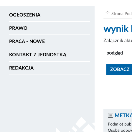
Strona Po
OGŁOSZENIA
wynik 
PRAWO
Załącznik ak
PRACA - NOWE
podgląd
KONTAKT Z JEDNOSTKĄ
REDAKCJA
ZOBACZ
METKA
Podmiot publ
Osoba odpowi