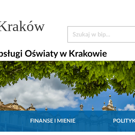
 Kraków
Szukaj w bip
bsługi Oświaty w Krakowie
FINANSE I MIENIE
POLITY