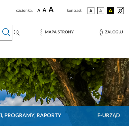
A
A
czcionka:
A
kontrast:
MAPA STRONY
ZALOGUJ
KI, PROGRAMY, RAPORTY
E-URZĄD