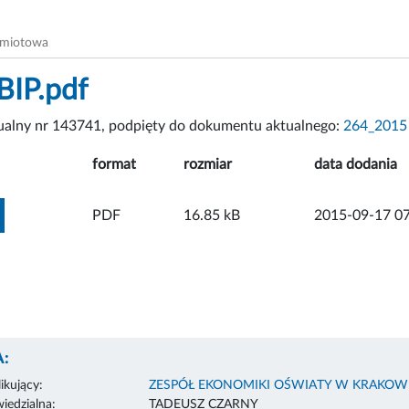
dmiotowa
BIP.pdf
tualny nr 143741, podpięty do dokumentu aktualnego:
264_201
format
rozmiar
data dodania
ZOBACZ ZAŁĄCZNIK
PDF
16.85 kB
2015-09-17 07
:
ikujący:
ZESPÓŁ EKONOMIKI OŚWIATY W KRAKOW
edzialna:
TADEUSZ CZARNY