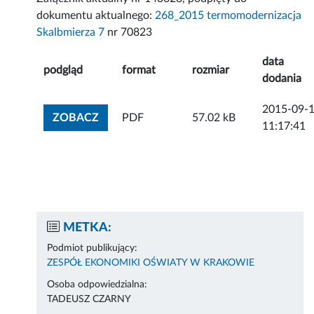
dokumentu aktualnego:
268_2015 termomodernizacja
Skalbmierza 7
nr 70823
data
podgląd
format
rozmiar
dodania
2015-09-
ZOBACZ ZAŁĄCZNIK
ZOBACZ
PDF
57.02 kB
11:17:41
METKA:
Podmiot publikujący:
ZESPÓŁ EKONOMIKI OŚWIATY W KRAKOWIE
Osoba odpowiedzialna:
TADEUSZ CZARNY