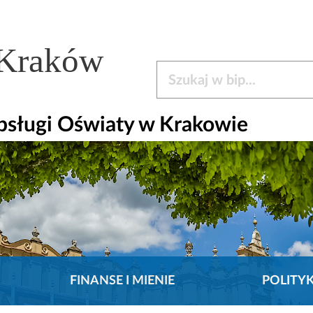
 Kraków
Szukaj w bip
bsługi Oświaty w Krakowie
FINANSE I MIENIE
POLITY