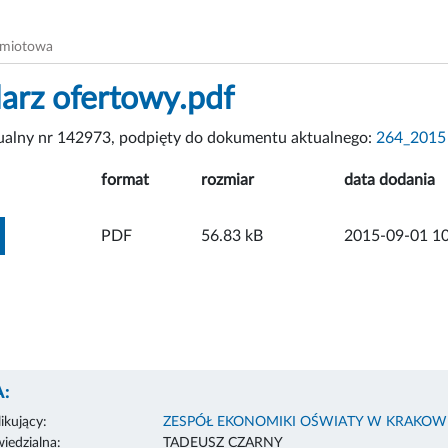
dmiotowa
arz ofertowy.pdf
tualny nr 142973, podpięty do dokumentu aktualnego:
264_201
format
rozmiar
data dodania
ZOBACZ ZAŁĄCZNIK
PDF
56.83 kB
2015-09-01 10
:
ikujący:
ZESPÓŁ EKONOMIKI OŚWIATY W KRAKOW
edzialna:
TADEUSZ CZARNY