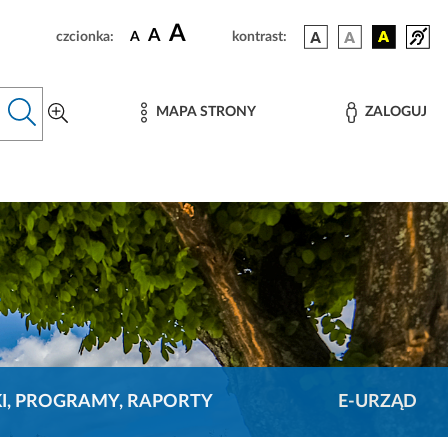
A
A
czcionka:
A
kontrast:
MAPA STRONY
ZALOGUJ
KI, PROGRAMY, RAPORTY
E-URZĄD