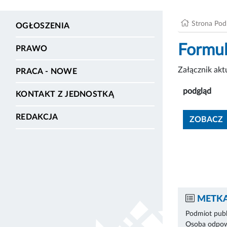
Strona Po
OGŁOSZENIA
Formul
PRAWO
Załącznik ak
PRACA - NOWE
podgląd
KONTAKT Z JEDNOSTKĄ
REDAKCJA
ZOBACZ
METKA
Podmiot publ
Osoba odpowi