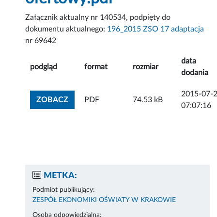
Załącznik aktualny nr 140534, podpięty do
dokumentu aktualnego:
196_2015 ZSO 17 adaptacja
nr 69642
data
podgląd
format
rozmiar
dodania
2015-07-
ZOBACZ ZAŁĄCZNIK
ZOBACZ
PDF
74.53 kB
07:07:16
METKA:
Podmiot publikujący:
ZESPÓŁ EKONOMIKI OŚWIATY W KRAKOWIE
Osoba odpowiedzialna: