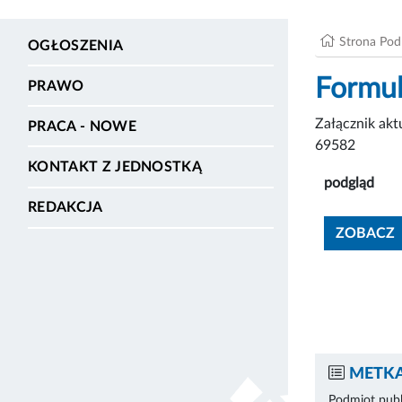
Strona Po
OGŁOSZENIA
Formul
PRAWO
Załącznik ak
PRACA - NOWE
69582
KONTAKT Z JEDNOSTKĄ
podgląd
REDAKCJA
ZOBACZ
METKA
Podmiot publ