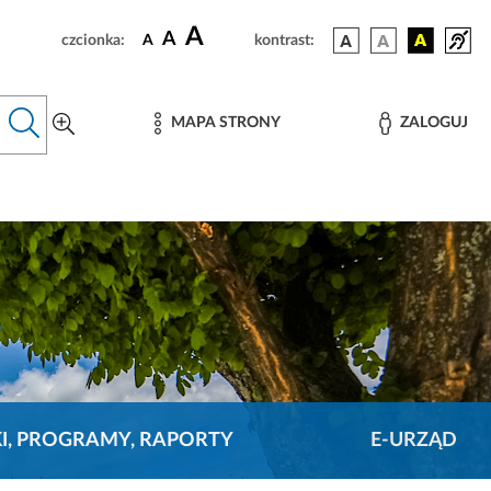
A
A
czcionka:
A
kontrast:
MAPA STRONY
ZALOGUJ
KI, PROGRAMY, RAPORTY
E-URZĄD