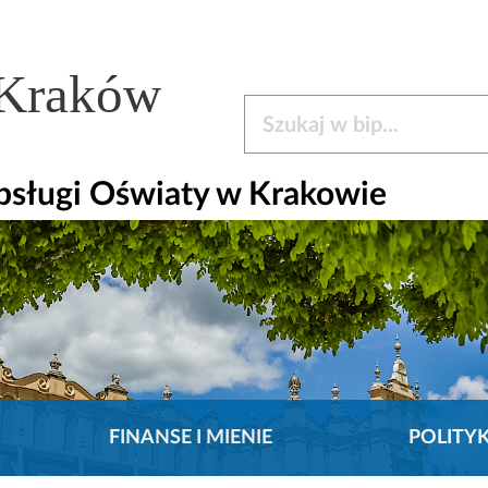
 Kraków
Szukaj w bip
bsługi Oświaty w Krakowie
FINANSE I MIENIE
POLITY