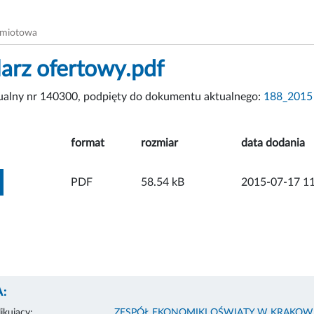
dmiotowa
arz ofertowy.pdf
tualny nr 140300, podpięty do dokumentu aktualnego:
188_201
format
rozmiar
data dodania
ZOBACZ ZAŁĄCZNIK
PDF
58.54 kB
2015-07-17 11
:
ikujący:
ZESPÓŁ EKONOMIKI OŚWIATY W KRAKOW