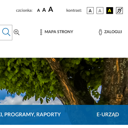
A
A
czcionka:
A
kontrast:
MAPA STRONY
ZALOGUJ
KI, PROGRAMY, RAPORTY
E-URZĄD