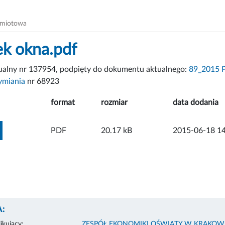
dmiotowa
k okna.pdf
tualny nr 137954, podpięty do dokumentu aktualnego:
89_2015 P
dymiania
nr 68923
format
rozmiar
data dodania
ZOBACZ ZAŁĄCZNIK
PDF
20.17 kB
2015-06-18 14
:
ikujący:
ZESPÓŁ EKONOMIKI OŚWIATY W KRAKOW