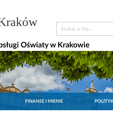
 Kraków
Szukaj w bip
bsługi Oświaty w Krakowie
FINANSE I MIENIE
POLITY