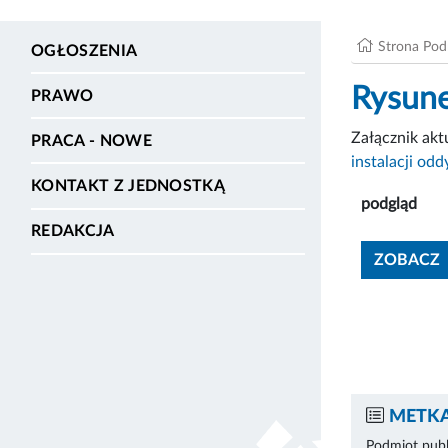
Strona Po
OGŁOSZENIA
Rysune
PRAWO
Załącznik ak
PRACA - NOWE
instalacji od
KONTAKT Z JEDNOSTKĄ
podgląd
REDAKCJA
ZOBACZ
METKA
Podmiot publ