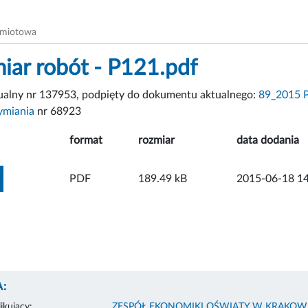
dmiotowa
iar robót - P121.pdf
tualny nr 137953, podpięty do dokumentu aktualnego:
89_2015 P
dymiania
nr 68923
format
rozmiar
data dodania
ZOBACZ ZAŁĄCZNIK
PDF
189.49 kB
2015-06-18 14
:
ikujący:
ZESPÓŁ EKONOMIKI OŚWIATY W KRAKOW