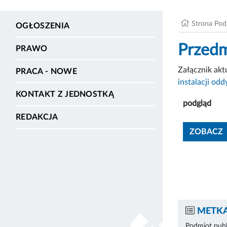
Strona Po
OGŁOSZENIA
Przedm
PRAWO
Załącznik ak
PRACA - NOWE
instalacji od
KONTAKT Z JEDNOSTKĄ
podgląd
REDAKCJA
ZOBACZ
METKA
Podmiot publ