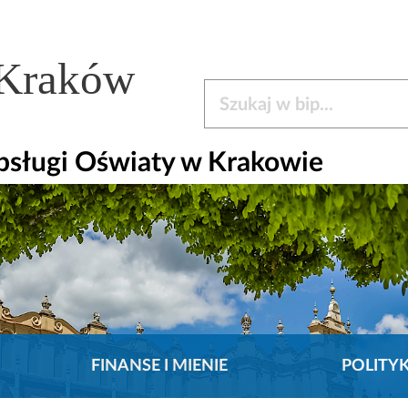
 Kraków
Szukaj w bip
bsługi Oświaty w Krakowie
FINANSE I MIENIE
POLITY