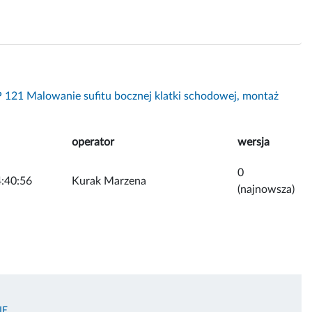
 121 Malowanie sufitu bocznej klatki schodowej, montaż
operator
wersja
0
:40:56
Kurak Marzena
(najnowsza)
IE