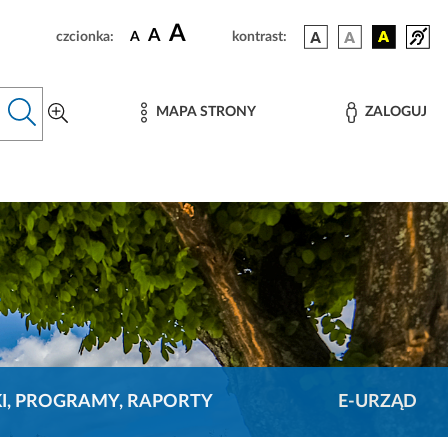
A
A
czcionka:
A
kontrast:
MAPA STRONY
ZALOGUJ
KI, PROGRAMY, RAPORTY
E-URZĄD