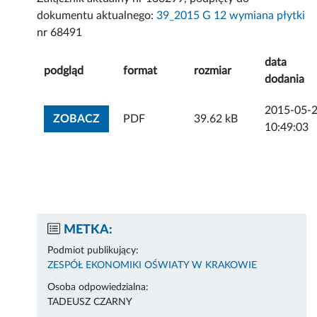
dokumentu aktualnego:
39_2015 G 12 wymiana płytki
nr 68491
data
podgląd
format
rozmiar
dodania
2015-05-
ZOBACZ ZAŁĄCZNIK
ZOBACZ
PDF
39.62 kB
10:49:03
METKA:
Podmiot publikujący:
ZESPÓŁ EKONOMIKI OŚWIATY W KRAKOWIE
Osoba odpowiedzialna:
TADEUSZ CZARNY