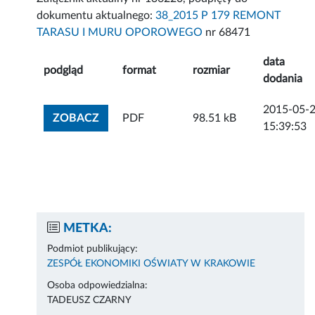
dokumentu aktualnego:
38_2015 P 179 REMONT
TARASU I MURU OPOROWEGO
nr 68471
data
podgląd
format
rozmiar
dodania
2015-05-
ZOBACZ ZAŁĄCZNIK
ZOBACZ
PDF
98.51 kB
15:39:53
METKA:
Podmiot publikujący:
ZESPÓŁ EKONOMIKI OŚWIATY W KRAKOWIE
Osoba odpowiedzialna:
TADEUSZ CZARNY